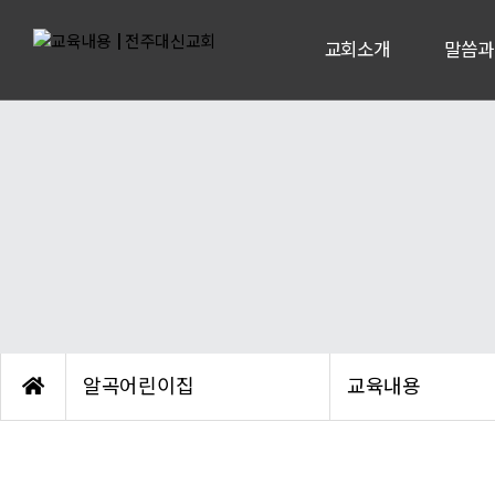
교회소개
말씀과
알곡어린이집
교육내용