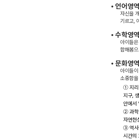
• 언어영
자신을 개
기르고, 
• 수학영
아이들은 
합해봄으
• 문화영
아이들이 
소중함을
① 지리
지구, 
안에서 
② 과학
자연현상
③ 역사
시간의 