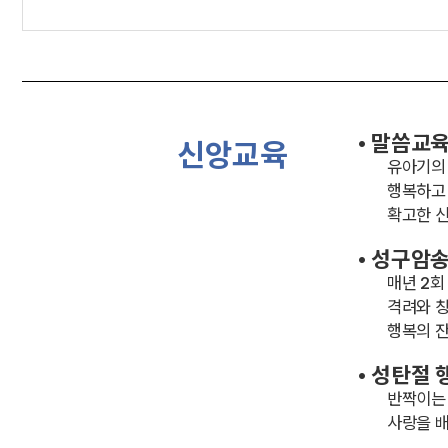
• 말씀교
신앙교육
유아기의
행복하고
확고한 신
• 성구암
매년 2
격려와 칭
행복의 
• 성탄절 
반짝이는 
사랑을 