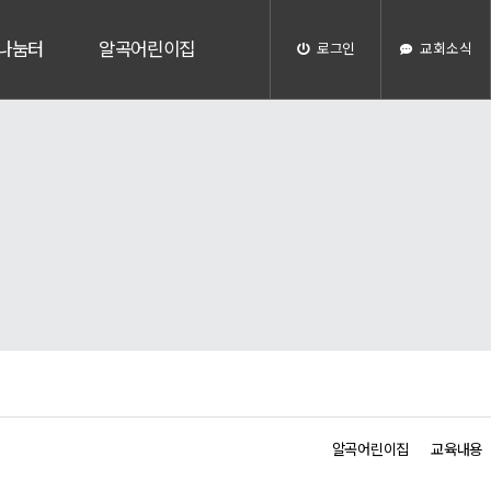
나눔터
알곡어린이집
로그인
교회소식
알곡어린이집
교육내용