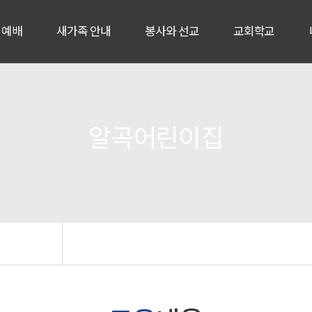
 예배
새가족 안내
봉사와 선교
교회학교
알곡어린이집