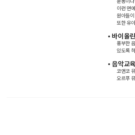
운동이나 
이런 면
원아들이 
또한 유
• 바이올린
풍부한 음
있도록 하
• 음악교
코앤코 뮤직
오르푸 뮤