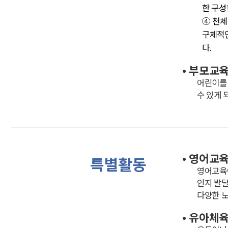
한 구성
④ 천체
구체적인
다.
• 부모교
어린이를 
수 있게 
• 영어교
특별활동
영어교육에
인지 발달
다양한 노
• 유아체