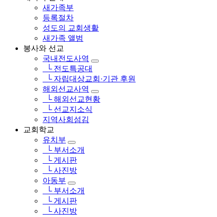
새가족부
등록절차
성도의 교회생활
새가족 앨범
봉사와 선교
국내전도사역
└ 전도특공대
└ 자립대상교회·기관 후원
해외선교사역
└ 해외선교현황
└ 선교지소식
지역사회섬김
교회학교
유치부
└ 부서소개
└ 게시판
└ 사진방
아동부
└ 부서소개
└ 게시판
└ 사진방