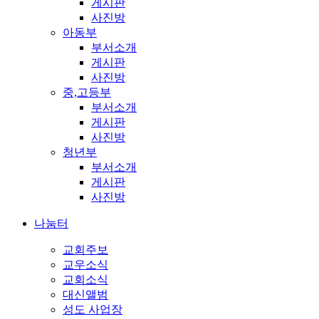
게시판
사진방
아동부
부서소개
게시판
사진방
중,고등부
부서소개
게시판
사진방
청년부
부서소개
게시판
사진방
나눔터
교회주보
교우소식
교회소식
대신앨범
성도 사업장