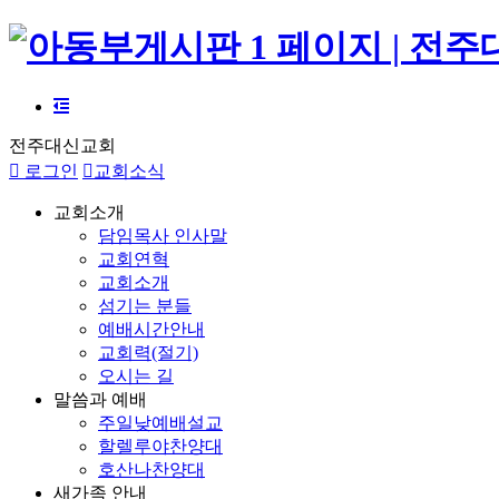
전주대신교회
로그인
교회소식
교회소개
담임목사 인사말
교회연혁
교회소개
섬기는 분들
예배시간안내
교회력(절기)
오시는 길
말씀과 예배
주일낮예배설교
할렐루야찬양대
호산나찬양대
새가족 안내