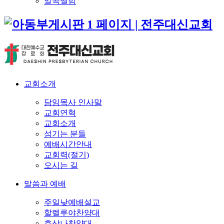
알곡앨범
교회소개
담임목사 인사말
교회연혁
교회소개
섬기는 분들
예배시간안내
교회력(절기)
오시는 길
말씀과 예배
주일낮예배설교
할렐루야찬양대
호산나찬양대