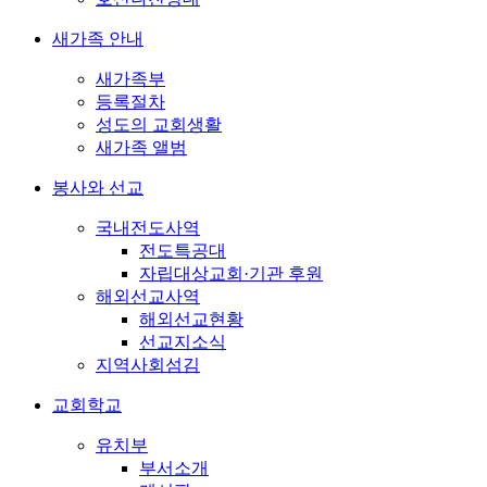
새가족 안내
새가족부
등록절차
성도의 교회생활
새가족 앨범
봉사와 선교
국내전도사역
전도특공대
자립대상교회·기관 후원
해외선교사역
해외선교현황
선교지소식
지역사회섬김
교회학교
유치부
부서소개