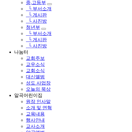
중,고등부
└ 부서소개
└ 게시판
└ 사진방
청년부
└ 부서소개
└ 게시판
└ 사진방
나눔터
교회주보
교우소식
교회소식
대신앨범
성도 사업장
오늘의 묵상
알곡어린이집
원장 인사말
소개 및 연혁
교육내용
행사안내
교사소개