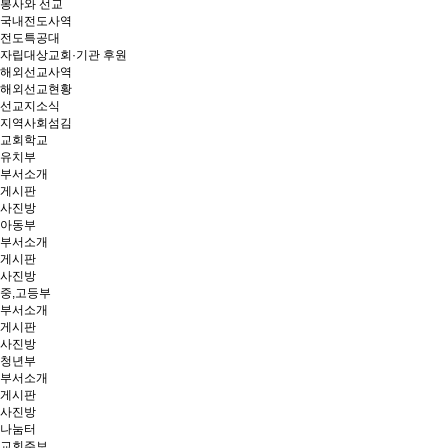
봉사와 선교
국내전도사역
전도특공대
자립대상교회·기관 후원
해외선교사역
해외선교현황
선교지소식
지역사회섬김
교회학교
유치부
부서소개
게시판
사진방
아동부
부서소개
게시판
사진방
중,고등부
부서소개
게시판
사진방
청년부
부서소개
게시판
사진방
나눔터
교회주보