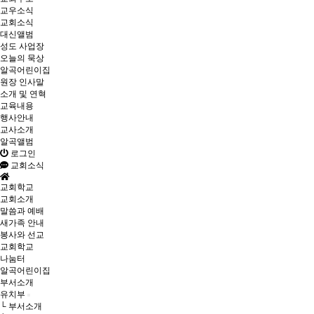
교우소식
교회소식
대신앨범
성도 사업장
오늘의 묵상
알곡어린이집
원장 인사말
소개 및 연혁
교육내용
행사안내
교사소개
알곡앨범
로그인
교회소식
교회학교
교회소개
말씀과 예배
새가족 안내
봉사와 선교
교회학교
나눔터
알곡어린이집
부서소개
유치부
└ 부서소개