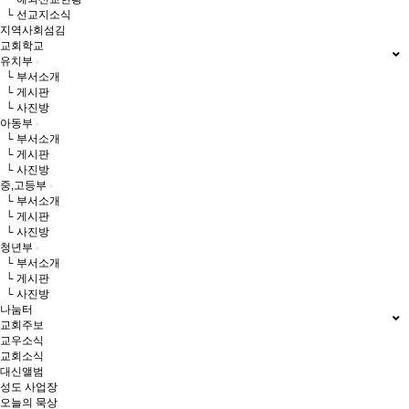
└ 선교지소식
지역사회섬김
교회학교
유치부
└ 부서소개
└ 게시판
└ 사진방
아동부
└ 부서소개
└ 게시판
└ 사진방
중,고등부
└ 부서소개
└ 게시판
└ 사진방
청년부
└ 부서소개
└ 게시판
└ 사진방
나눔터
교회주보
교우소식
교회소식
대신앨범
성도 사업장
오늘의 묵상