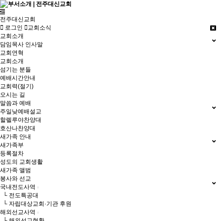
전주대신교회
로그인
교회소식
교회소개
담임목사 인사말
교회연혁
교회소개
섬기는 분들
예배시간안내
교회력(절기)
오시는 길
말씀과 예배
주일낮예배설교
할렐루야찬양대
호산나찬양대
새가족 안내
새가족부
등록절차
성도의 교회생활
새가족 앨범
봉사와 선교
국내전도사역
└ 전도특공대
└ 자립대상교회·기관 후원
해외선교사역
└ 해외선교현황