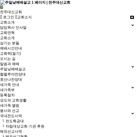
전주대신교회
로그인
교회소식
교회소개
담임목사 인사말
교회연혁
교회소개
섬기는 분들
예배시간안내
교회력(절기)
오시는 길
말씀과 예배
주일낮예배설교
할렐루야찬양대
호산나찬양대
새가족 안내
새가족부
등록절차
성도의 교회생활
새가족 앨범
봉사와 선교
국내전도사역
└ 전도특공대
└ 자립대상교회·기관 후원
해외선교사역
└ 해외선교현황