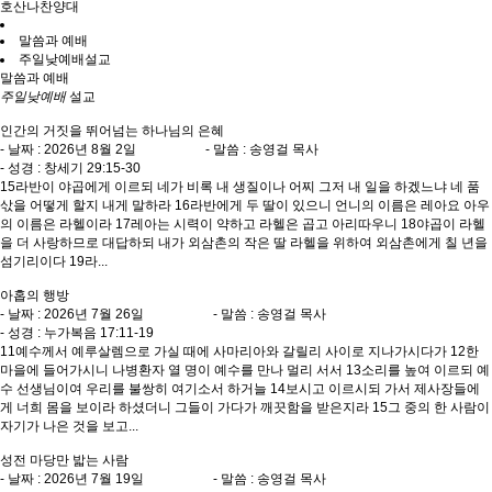
호산나찬양대
말씀과 예배
주일낮예배설교
말씀과 예배
주일낮예배
설교
인간의 거짓을 뛰어넘는 하나님의 은혜
- 날짜 : 2026년 8월 2일 - 말씀 : 송영걸 목사
- 성경 : 창세기 29:15-30
15라반이 야곱에게 이르되 네가 비록 내 생질이나 어찌 그저 내 일을 하겠느냐 네 품
삯을 어떻게 할지 내게 말하라 16라반에게 두 딸이 있으니 언니의 이름은 레아요 아우
의 이름은 라헬이라 17레아는 시력이 약하고 라헬은 곱고 아리따우니 18야곱이 라헬
을 더 사랑하므로 대답하되 내가 외삼촌의 작은 딸 라헬을 위하여 외삼촌에게 칠 년을
섬기리이다 19라...
아홉의 행방
- 날짜 : 2026년 7월 26일 - 말씀 : 송영걸 목사
- 성경 : 누가복음 17:11-19
11예수께서 예루살렘으로 가실 때에 사마리아와 갈릴리 사이로 지나가시다가 12한
마을에 들어가시니 나병환자 열 명이 예수를 만나 멀리 서서 13소리를 높여 이르되 예
수 선생님이여 우리를 불쌍히 여기소서 하거늘 14보시고 이르시되 가서 제사장들에
게 너희 몸을 보이라 하셨더니 그들이 가다가 깨끗함을 받은지라 15그 중의 한 사람이
자기가 나은 것을 보고...
성전 마당만 밟는 사람
- 날짜 : 2026년 7월 19일 - 말씀 : 송영걸 목사