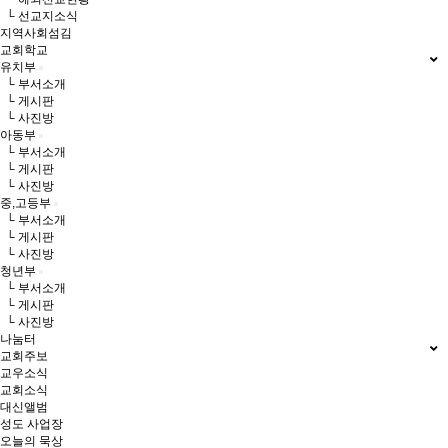
└ 선교지소식
지역사회섬김
교회학교
유치부
└ 부서소개
└ 게시판
└ 사진방
아동부
└ 부서소개
└ 게시판
└ 사진방
중,고등부
└ 부서소개
└ 게시판
└ 사진방
청년부
└ 부서소개
└ 게시판
└ 사진방
나눔터
교회주보
교우소식
교회소식
대신앨범
성도 사업장
오늘의 묵상