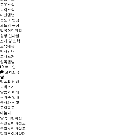
교우소식
교회소식
대신앨범
성도 사업장
오늘의 묵상
알곡어린이집
원장 인사말
소개 및 연혁
교육내용
행사안내
교사소개
알곡앨범
로그인
교회소식
말씀과 예배
교회소개
말씀과 예배
새가족 안내
봉사와 선교
교회학교
나눔터
알곡어린이집
주일낮예배설교
주일낮예배설교
할렐루야찬양대