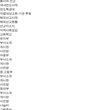
봉사와 선교
국내전도사역
전도특공대
자립대상교회·기관 후원
해외선교사역
해외선교현황
선교지소식
지역사회섬김
교회학교
유치부
부서소개
게시판
사진방
아동부
부서소개
게시판
사진방
중,고등부
부서소개
게시판
사진방
청년부
부서소개
게시판
사진방
나눔터
교회주보