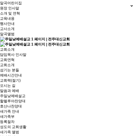
알곡어린이집
원장 인사말
소개 및 연혁
교육내용
행사안내
교사소개
알곡앨범
교회소개
담임목사 인사말
교회연혁
교회소개
섬기는 분들
예배시간안내
교회력(절기)
오시는 길
말씀과 예배
주일낮예배설교
할렐루야찬양대
호산나찬양대
새가족 안내
새가족부
등록절차
성도의 교회생활
새가족 앨범